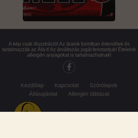
A kép csak illusztráció! Az áraink forintban értendőek és
tartalmazzák az Áfa-t! Az árváltozás jogát fenntartjuk! Ételeink
allergén anyagokat is tartalmazhatnak!
Kezdőlap
Kapcsolat
Szórólapok
Állásajánlat
Allergén táblázat
SZÉP kártya elfogadóhely vagyunk: K&H, OTP, MBH, Endered