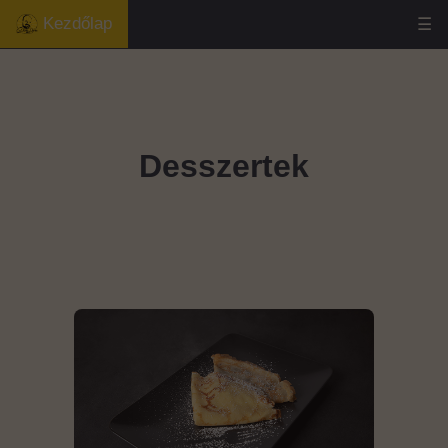
Kezdőlap
☰
Desszertek